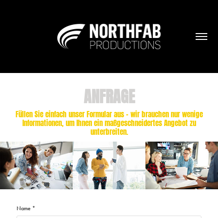
ANFRAGE
Füllen Sie einfach unser Formular aus – wir brauchen nur wenige
Informationen, um Ihnen ein maßgeschneidertes Angebot zu
unterbreiten.
Name *