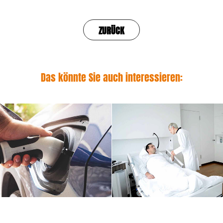
ZURÜCK
Das könnte Sie auch interessieren:
Vitule App - Die mobile L
Benz - Enjoy electricity
Vitalwerte